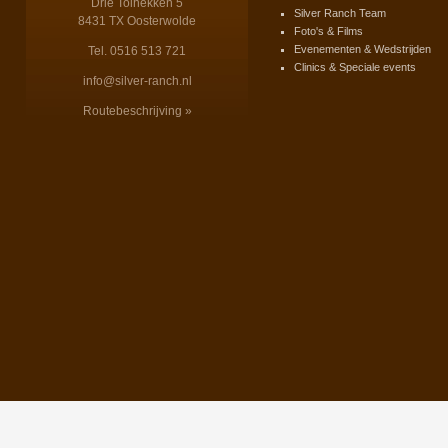
Drie Tolhekken 5
Silver Ranch Team
8431 TX Oosterwolde
Foto's & Films
Evenementen & Wedstrijden
Tel. 0516 513 721
Clinics & Speciale events
info@silver-ranch.nl
Routebeschrijving »